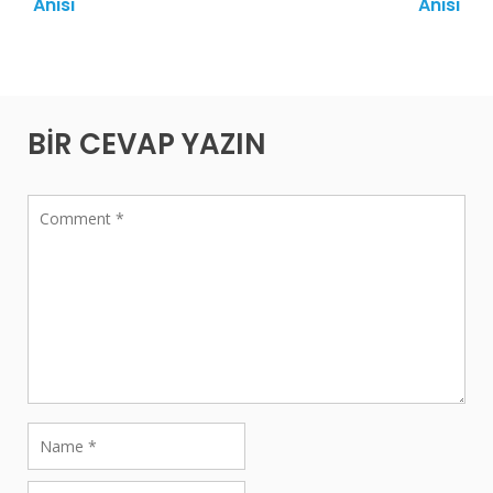
Yazı
Anısı
Anısı
dolaşımı
BIR CEVAP YAZIN